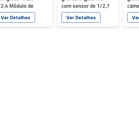
/2,4 Módulo de
com sensor de 1/2,7
câme
âmera de alta
polegadas F/1.6, placa
1734
Ver Detalhes
Ver Detalhes
Ve
esolução
de câmera Starlight,
omponentes ADAS
lentes de CFTV IP67
utomotivos Lentes
M12 YT-6072-H1
e câmera surround
T-6032-F2-B