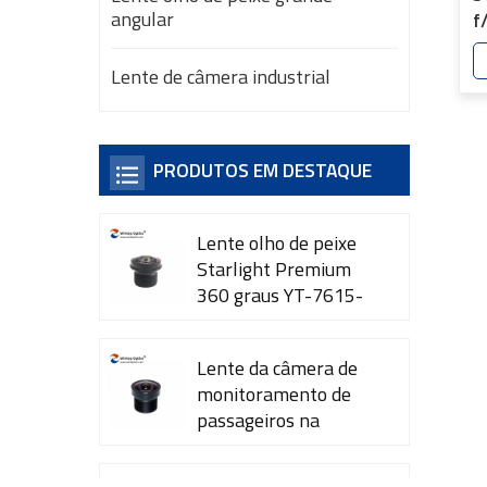
angular
f
c
r
Lente de câmera industrial
C
a
d
PRODUTOS EM DESTAQUE
Y
Lente olho de peixe
Starlight Premium
360 graus YT-7615-
A1
Lente da câmera de
monitoramento de
passageiros na
cabine YT-7600-L4