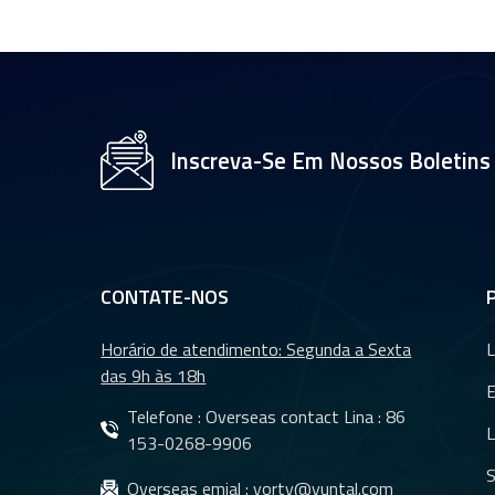
Lentes de placa de
CFTV de 35 mm com
sensor OV2710 de
1/2,7" YT-4983P-A2
Módulo de lente de
Inscreva-Se Em Nossos Boletins
câmera de resolução
4K de 8 MP YT-
3560-H1
Lente de câmera de
ré com visão noturna
CONTATE-NOS
à prova d&#39;água
para carro YT-7610-
Horário de atendimento: Segunda a Sexta
L
C1
das 9h às 18h
Lentes DMS e lentes
CMS para sistema
Telefone : Overseas contact Lina :
86
L
de câmeras de
153-0268-9906
monitoramento
S
Overseas emial :
yorty@yuntal.com
veicular YT-7620-A8