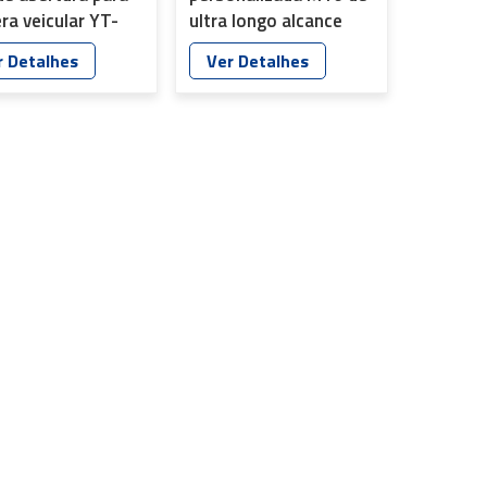
ra veicular YT-
ultra longo alcance
P-C8
para CFTV YT-4986P-
r Detalhes
Ver Detalhes
A2