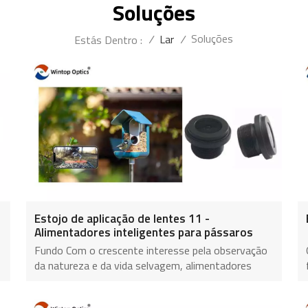
Soluções
Soluções
/
Lar
/
Estás Dentro :
Estojo de aplicação de lentes 11 -
Alimentadores inteligentes para pássaros
Fundo Com o crescente interesse pela observação
da natureza e da vida selvagem, alimentadores
inteligentes para pássaros têm se tornado cada
vez mais populares em jardins, varandas e espaços