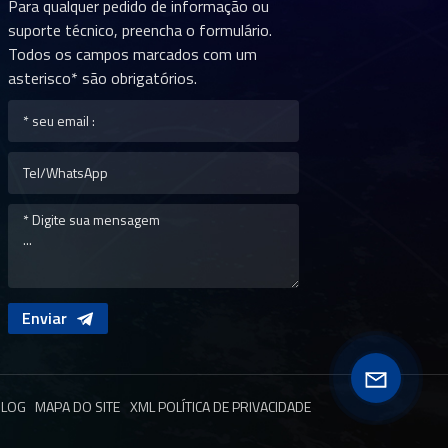
especificamente para atender aos rigorosos
Para qualquer pedido de informação ou
requisitos de fabricantes automotivos como a
suporte técnico, preencha o formulário.
Toyota Tailândia, garantindo imagens de alta
Todos os campos marcados com um
qualidade e confiabilidade.
asterisco* são obrigatórios.
Enviar
BLOG
MAPA DO SITE
XML
POLÍTICA DE PRIVACIDADE