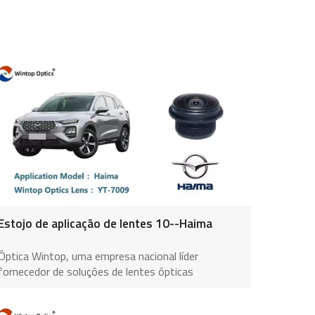
Estojo de aplicação de lentes 10--Haima
Óptica Wintop, uma empresa nacional líder
fornecedor de soluções de lentes ópticas
automotivas, aproveitou sua experiência em
design óptico e fabricação de precisão para