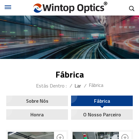
Fábrica
Fábrica
Estás Dentro :
/
Lar
/
Sobre Nós
Fábrica
Honra
O Nosso Parceiro