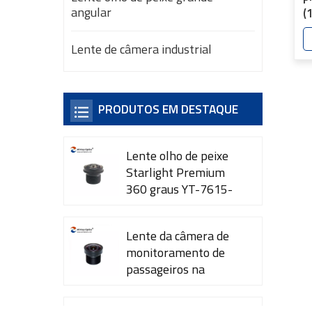
angular
(
d
-
Lente de câmera industrial
PRODUTOS EM DESTAQUE
Lente olho de peixe
Starlight Premium
360 graus YT-7615-
A1
Lente da câmera de
monitoramento de
passageiros na
cabine YT-7600-L4