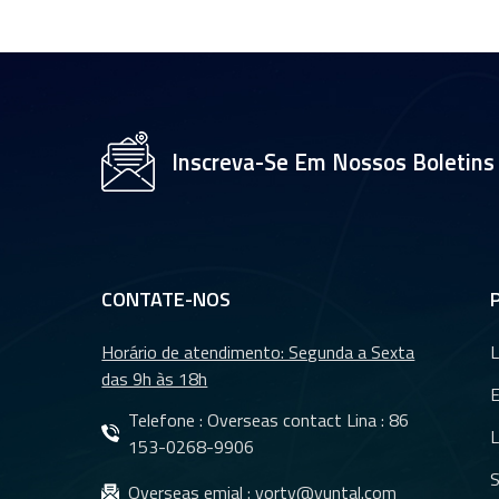
Lentes de placa de
CFTV de 35 mm com
sensor OV2710 de
1/2,7" YT-4983P-A2
Módulo de lente de
Inscreva-Se Em Nossos Boletins
câmera de resolução
4K de 8 MP YT-
3560-H1
Lente de câmera de
ré com visão noturna
CONTATE-NOS
à prova d&#39;água
para carro YT-7610-
Horário de atendimento: Segunda a Sexta
L
C1
das 9h às 18h
Lentes DMS e lentes
CMS para sistema
Telefone : Overseas contact Lina :
86
L
de câmeras de
153-0268-9906
monitoramento
S
Overseas emial :
yorty@yuntal.com
veicular YT-7620-A8