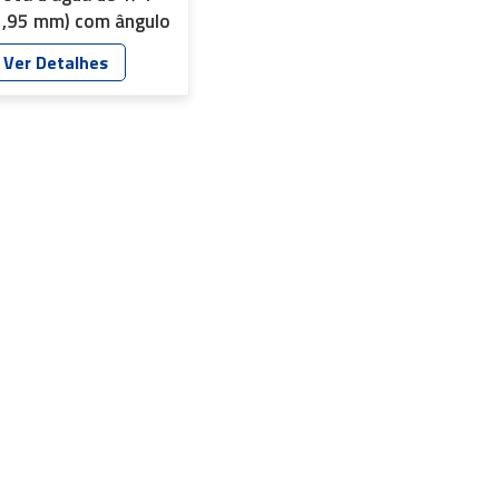
1,95 mm) com ângulo
e visão de 170 graus
Ver Detalhes
 YT-5112P-C1