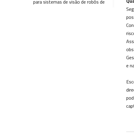
Qua
para sistemas de visão de robôs de
alimentação inteligente para
Seg
animais de estimação
pos
Con
Por que a distância focal fixa da
risc
lente fixa M12 permite um corte
Ass
preciso em lotes? Adequada para
obs
diversos cenários.
Ges
e n
Esc
Tag
dir
pod
Lente de câmera SLAM para
cap
robôs AGV
Lentes de visão robótica para
automação de armazéns