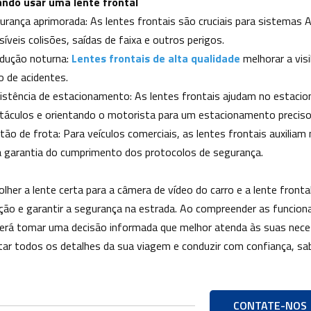
ndo usar uma lente frontal
urança aprimorada: As lentes frontais são cruciais para sistemas
síveis colisões, saídas de faixa e outros perigos.
dução noturna:
Lentes frontais de alta qualidade
melhorar a visi
o de acidentes.
istência de estacionamento: As lentes frontais ajudam no estaci
táculos e orientando o motorista para um estacionamento preciso
tão de frota: Para veículos comerciais, as lentes frontais auxi
a garantia do cumprimento dos protocolos de segurança.
olher a lente certa para a câmera de vídeo do carro e a lente fronta
eção e garantir a segurança na estrada. Ao compreender as funcional
erá tomar uma decisão informada que melhor atenda às suas necess
tar todos os detalhes da sua viagem e conduzir com confiança, sa
CONTATE-NOS