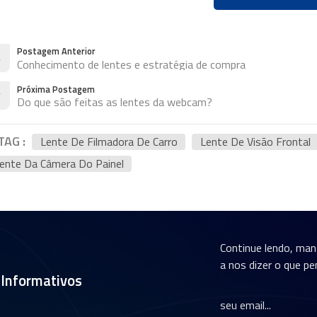
Postagem Anterior
Conhecimento de lentes e estratégia de compra
Próxima Postagem
Do que são feitas as lentes da webcam?
TAG :
Lente De Filmadora De Carro
Lente De Visão Frontal
ente Da Câmera Do Painel
Continue lendo, ma
a nos dizer o que pe
 Informativos