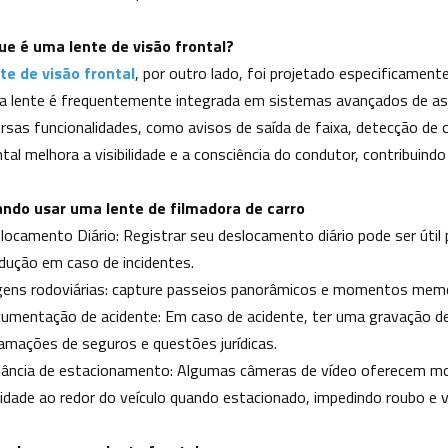
ue é uma lente de visão frontal?
te de visão frontal
, por outro lado, foi projetado especificament
a lente é frequentemente integrada em sistemas avançados de ass
ersas funcionalidades, como avisos de saída de faixa, detecção de 
ntal melhora a visibilidade e a consciência do condutor, contribuind
ndo usar uma lente de filmadora de carro
locamento Diário: Registrar seu deslocamento diário pode ser útil 
dução em caso de incidentes.
gens rodoviárias: capture passeios panorâmicos e momentos memor
umentação de acidente: Em caso de acidente, ter uma gravação de v
lamações de seguros e questões jurídicas.
ilância de estacionamento: Algumas câmeras de vídeo oferecem mo
vidade ao redor do veículo quando estacionado, impedindo roubo e 