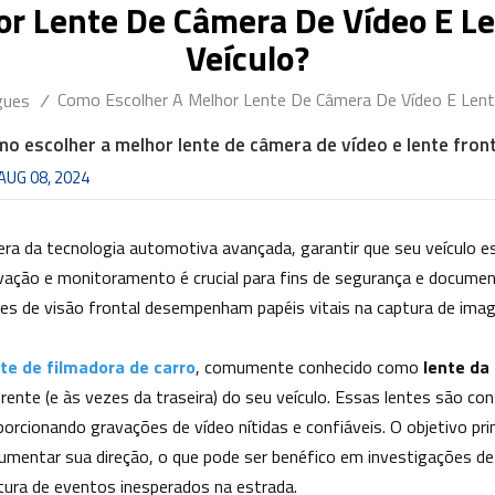
r Lente De Câmera De Vídeo E Le
Veículo?
Como Escolher A Melhor Lente De Câmera De Vídeo E Lente
gues
/
o escolher a melhor lente de câmera de vídeo e lente front
AUG 08, 2024
era da tecnologia automotiva avançada, garantir que seu veículo 
vação e monitoramento é crucial para fins de segurança e documen
tes de visão frontal desempenham papéis vitais na captura de image
te de filmadora de carro
, comumente conhecido como
lente da
frente (e às vezes da traseira) do seu veículo. Essas lentes são co
porcionando gravações de vídeo nítidas e confiáveis. O objetivo pri
umentar sua direção, o que pode ser benéfico em investigações d
tura de eventos inesperados na estrada.