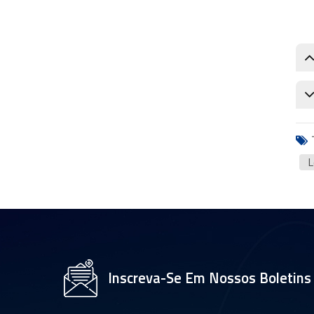
lente da câmera do robô AGV
lente de visão do robô de
armazém
Lente de visão artificial para
navegação de AGVs
Melhor lente de câmera para
robôs AGV
L
Fabricante de lentes DWS
Soluções de lentes DWS para
logística inteligente
Inscreva-Se Em Nossos Boletins