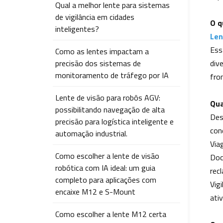
Qual a melhor lente para sistemas
de vigilância em cidades
O q
inteligentes?
Len
Ess
Como as lentes impactam a
precisão dos sistemas de
div
monitoramento de tráfego por IA
fro
Lente de visão para robôs AGV:
Qua
possibilitando navegação de alta
Des
precisão para logística inteligente e
con
automação industrial.
Via
Como escolher a lente de visão
Doc
robótica com IA ideal: um guia
rec
completo para aplicações com
Vig
encaixe M12 e S-Mount
ati
Como escolher a lente M12 certa