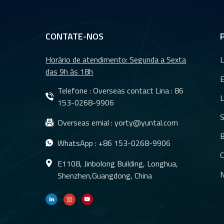
CONTATE-NOS
Horário de atendimento: Segunda a Sexta
L
das 9h às 18h
Telefone : Overseas contact Lina :
86
L
153-0268-9906
S
Overseas emial :
yorty@yuntal.com
B
WhatsApp :
+86 153-0268-9906
C
E1108, Jinbolong Building, Longhua,
N
Shenzhen,Guangdong, China