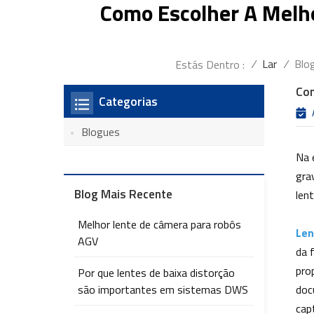
Como Escolher A Melho
/
Lar
/
Blo
Estás Dentro :
Com
Categorias
Blogues
Na 
gra
Blog Mais Recente
len
Melhor lente de câmera para robôs
Len
AGV
da 
pro
Por que lentes de baixa distorção
são importantes em sistemas DWS
doc
cap