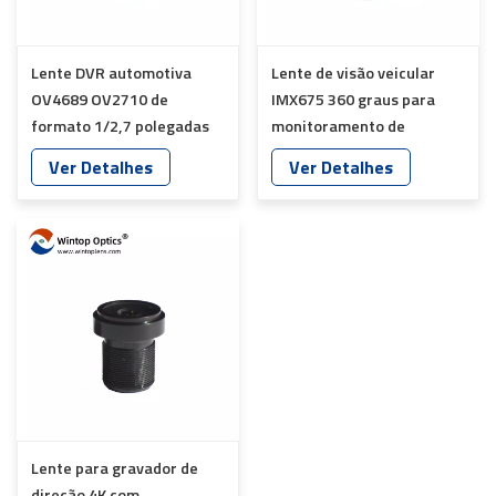
Lente DVR automotiva
Lente de visão veicular
OV4689 OV2710 de
IMX675 360 graus para
formato 1/2,7 polegadas
monitoramento de
YT-1711P-C1
veículos YT-7601-F1
Ver Detalhes
Ver Detalhes
Lente para gravador de
direção 4K com