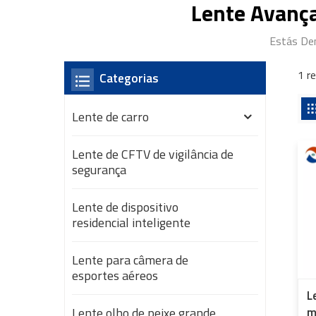
Lente Avanç
Estás Den
1 r
Categorias
Lente de carro
Lente de CFTV de vigilância de
segurança
Lente de dispositivo
residencial inteligente
Lente para câmera de
esportes aéreos
L
Lente olho de peixe grande
m