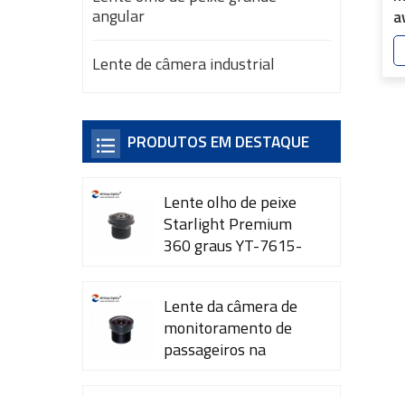
angular
a
m
R
Lente de câmera industrial
PRODUTOS EM DESTAQUE
Lente olho de peixe
Starlight Premium
360 graus YT-7615-
A1
Lente da câmera de
monitoramento de
passageiros na
cabine YT-7600-L4