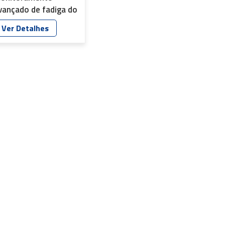
vançado de fadiga do
otorista YT-7602P-
Ver Detalhes
7-B