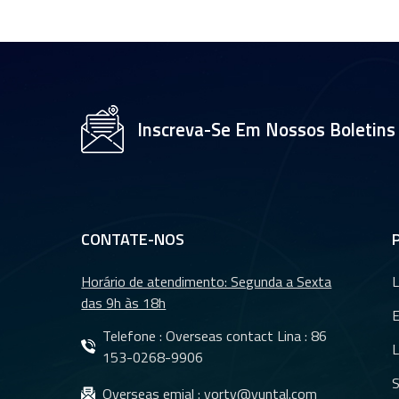
Lentes de placa de
CFTV de 35 mm com
sensor OV2710 de
1/2,7" YT-4983P-A2
Módulo de lente de
Inscreva-Se Em Nossos Boletins
câmera de resolução
4K de 8 MP YT-
3560-H1
Lente de câmera de
ré com visão noturna
CONTATE-NOS
à prova d&#39;água
para carro YT-7610-
Horário de atendimento: Segunda a Sexta
L
C1
das 9h às 18h
Lentes DMS e lentes
CMS para sistema
Telefone : Overseas contact Lina :
86
L
de câmeras de
153-0268-9906
monitoramento
S
Overseas emial :
yorty@yuntal.com
veicular YT-7620-A8